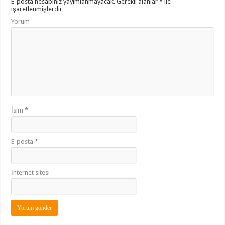
E-posta hesabınız yayımlanmayacak.
Gerekli alanlar
*
ile
işaretlenmişlerdir
Yorum
İsim
*
E-posta
*
İnternet sitesi