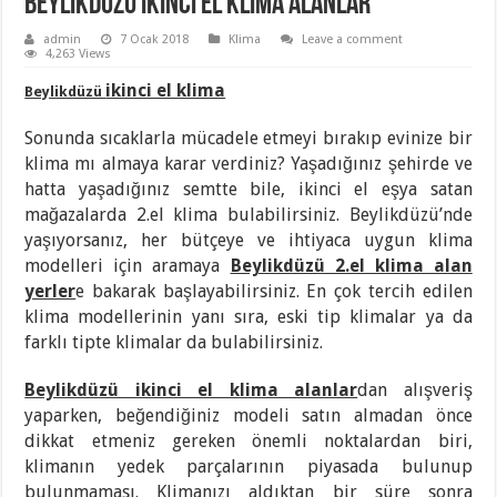
Beylikdüzü İkinci El Klima Alanlar
admin
7 Ocak 2018
Klima
Leave a comment
4,263 Views
ikinci el klima
Beylikdüzü
Sonunda sıcaklarla mücadele etmeyi bırakıp evinize bir
klima mı almaya karar verdiniz? Yaşadığınız şehirde ve
hatta yaşadığınız semtte bile, ikinci el eşya satan
mağazalarda 2.el klima bulabilirsiniz. Beylikdüzü’nde
yaşıyorsanız, her bütçeye ve ihtiyaca uygun klima
modelleri için aramaya
Beylikdüzü 2.el klima alan
yerler
e bakarak başlayabilirsiniz. En çok tercih edilen
klima modellerinin yanı sıra, eski tip klimalar ya da
farklı tipte klimalar da bulabilirsiniz.
Beylikdüzü ikinci el klima alanlar
dan alışveriş
yaparken, beğendiğiniz modeli satın almadan önce
dikkat etmeniz gereken önemli noktalardan biri,
klimanın yedek parçalarının piyasada bulunup
bulunmaması. Klimanızı aldıktan bir süre sonra