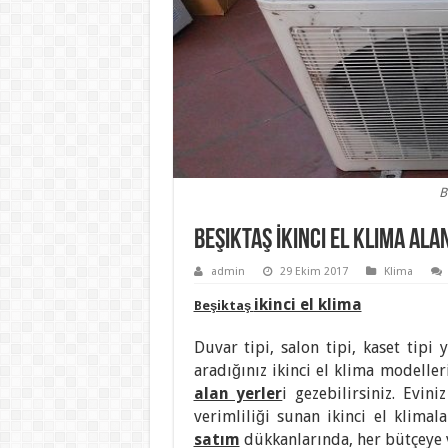
B
Beşiktaş İkinci El Klima Ala
admin
29 Ekim 2017
Klima
ikinci el klima
Beşiktaş
Duvar tipi, salon tipi, kaset tipi 
aradığınız ikinci el klima modelle
alan yerler
i gezebilirsiniz. Evin
verimliliği sunan ikinci el klimal
satım
dükkanlarında, her bütçeye