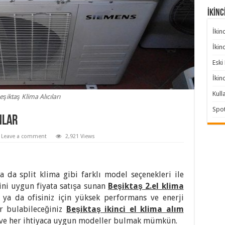
İKİNC
İkin
İkin
Eski
İkin
Kull
eşiktaş Klima Alıcıları
Spot
nlar
Leave a comment
2,921 Views
ya da split klima gibi farklı model seçenekleri ile
rini uygun fiyata satışa sunan
Beşiktaş 2.el klima
iz ya da ofisiniz için yüksek performans ve enerji
ar bulabileceğiniz
Beşiktaş ikinci el klima alım
 ve her ihtiyaca uygun modeller bulmak mümkün.