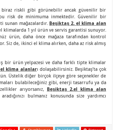
 biraz riskli gibi görünebilir ancak güvenilir bir
 bu risk de minimuma inmektedir. Güvenilir bir
ti sunan mağazalardır.
Beşiktaş 2. el klima alan
l klimalarda 1 yıl ürün ve servis garantisi sunuyor.
nüz ürün, daha önce mağaza tarafından kontrol
. Siz de, ikinci el klima alırken, daha az risk almış
iş bir ürün yelpazesi ve daha farklı tipte klimalar
 el klima alanlar
ı dolaşabilirsiniz. Beşiktaş’ta çok
. Üstelik diğer birçok ilçeye göre seçenekler de
imaları bulabileceğiniz gibi, enerji tasarrufu ya da
ellikler arıyorsanız,
Beşiktaş 2.el klima alan
e aradığınızı bulmanız konusunda size yardımcı