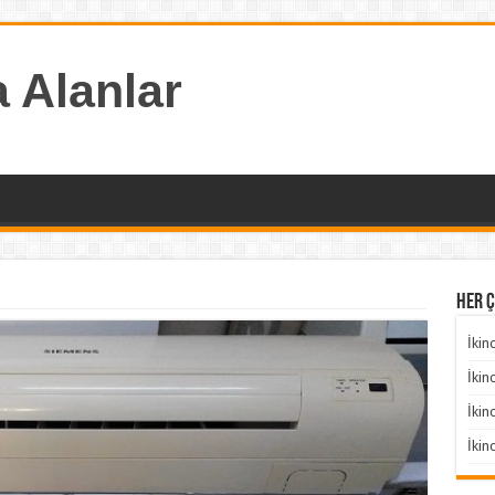
a Alanlar
HER Ç
İkin
İkin
İkin
İkin