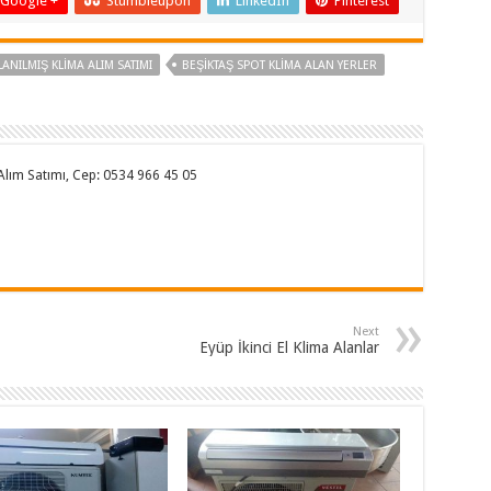
Google +
Stumbleupon
LinkedIn
Pinterest
ANILMIŞ KLIMA ALIM SATIMI
BEŞIKTAŞ SPOT KLIMA ALAN YERLER
a Alım Satımı, Cep: 0534 966 45 05
Next
Eyüp İkinci El Klima Alanlar