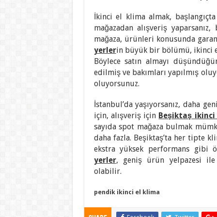
İkinci el klima almak, başlangıçta
mağazadan alışveriş yaparsanız,
mağaza, ürünleri konusunda garan
yerler
in büyük bir bölümü, ikinci e
Böylece satın almayı düşündüğü
edilmiş ve bakımları yapılmış oluyor
oluyorsunuz.
İstanbul’da yaşıyorsanız, daha gen
için, alışveriş için
Beşiktaş ikinci
sayıda spot mağaza bulmak mümkün
daha fazla. Beşiktaş’ta her tipte kl
ekstra yüksek performans gibi öz
yerler
, geniş ürün yelpazesi il
olabilir.
pendik ikinci el klima