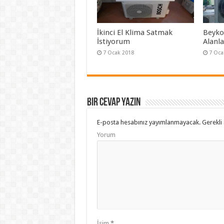
İkinci El Klima Satmak
Beykoz
İstiyorum
Alanl
7 Ocak 2018
7 Oca
Bir cevap yazın
E-posta hesabınız yayımlanmayacak.
Gerekli 
Yorum
İsim
*